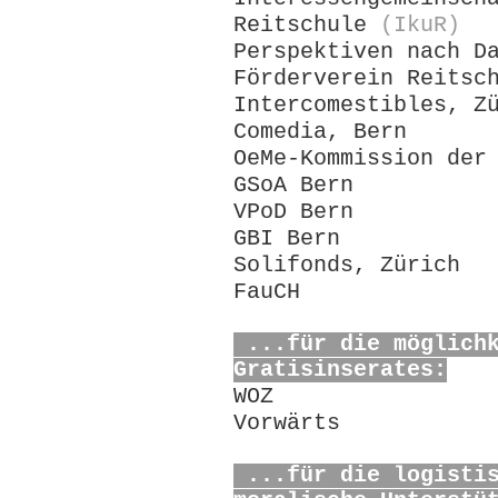
Reitschule
(IkuR)
Perspektiven nach D
Förderverein Reitsc
Intercomestibles, Z
Comedia, Bern
OeMe-Kommission der
GSoA Bern
VPoD Bern
GBI Bern
Solifonds, Zürich
FauCH
...für die möglichk
Gratisinserates:
WOZ
Vorwärts
...für die logistis