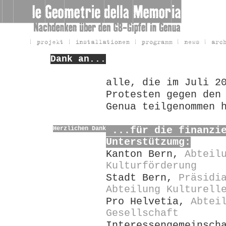
Dank an...
alle, die im Juli 2
Protesten gegen den
Genua teilgenommen 
Herzlichen Dank
...für die finanzi
Unterstützumg:
Kanton Bern,
Abteil
Kulturförderung
Stadt Bern,
Präsidi
Abteilung Kulturell
Pro Helvetia,
Abtei
Gesellschaft
Interessengemeinsch